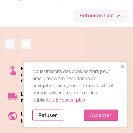
Retour en haut

Facebook
Twitter
Frais de livraison 12.90€. La livraison est
Nous utilisons des cookies tiers pour
effectuée par un artisan fleuriste de notre
améliorer votre expérience de
réseau.
navigation, analyser le trafic du site et
personnaliser le contenu et les
Les horaires de livraison : Livraison le jour
publicités.
En savoir plus
même du lundi au dimanche matin
Lieu de livraison : La livraison est possible
Refuser
Accepter
partout en France et dans le Monde