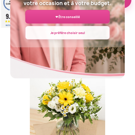
votre occasion et à votre budget.
9.2
❤ Être conseillé
/10
BASÉ SUR 943 AVIS
Je préfère choisir seul
BOUQUET DE FLEURS DECLARATION
45,00 €