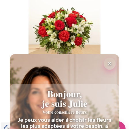
(5 avis
×
PASSIONNEMENT BOUQUET DE...
55,00 €
Bonjour,
je suis Julie
Votre conseillère fleurs
Je peux vous aider à choisir les fleurs
les plus adaptées à votre besoin, à
🌸 Besoin d’aide ?