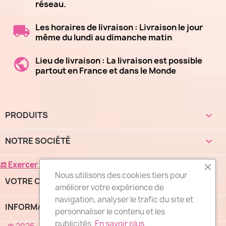
réseau.
Les horaires de livraison : Livraison le jour
même du lundi au dimanche matin
Lieu de livraison : La livraison est possible
partout en France et dans le Monde
PRODUITS

NOTRE SOCIÉTÉ

⚖ Exercer mon droit de rétractation
Nous utilisons des cookies tiers pour
VOTRE COMPTE

améliorer votre expérience de
navigation, analyser le trafic du site et
INFORMATIONS
keyboard_arrow_down
personnaliser le contenu et les
publicités.
En savoir plus