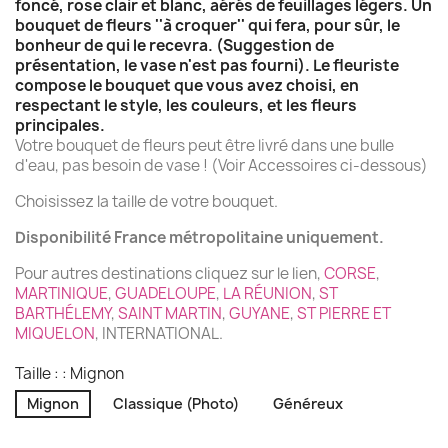
foncé, rose clair et blanc, aérés de feuillages légers. Un
(3 avis)
bouquet de fleurs ''à croquer'' qui fera, pour sûr, le
bonheur de qui le recevra. (Suggestion de
présentation, le vase n'est pas fourni). Le fleuriste
compose le bouquet que vous avez choisi, en
respectant le style, les couleurs, et les fleurs
principales.
Votre bouquet de fleurs peut être livré dans une bulle
d'eau, pas besoin de vase ! (Voir Accessoires ci-dessous)
Choisissez la taille de votre bouquet.
Disponibilité France métropolitaine uniquement.
Pour autres destinations cliquez sur le lien,
CORSE
,
MARTINIQUE
,
GUADELOUPE
,
LA RÉUNION
,
ST
BARTHÉLEMY
,
SAINT MARTIN
,
GUYANE
,
ST PIERRE ET
MIQUELON
, INTERNATIONAL.
Taille : : Mignon
Mignon
Classique (Photo)
Généreux