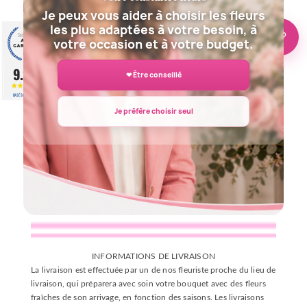
Je peux vous aider à choisir les fleurs
les plus adaptées à votre besoin, à
🌸 Besoin d’aide ?
votre occasion et à votre budget.
Description
Détails du produit
9.2
❤ Être conseillé
/10
Avis clients
BASÉ SUR 943 AVIS
Je préfère choisir seul
INFORMATIONS DE LIVRAISON
La livraison est effectuée par un de nos fleuriste proche du lieu de
livraison, qui préparera avec soin votre bouquet avec des fleurs
fraîches de son arrivage, en fonction des saisons. Les livraisons