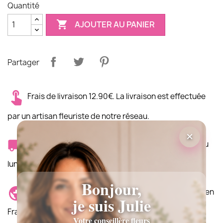
Quantité

AJOUTER AU PANIER
Partager
Frais de livraison 12.90€. La livraison est effectuée
par un artisan fleuriste de notre réseau.
×
Les horaires de livraison : Livraison le jour même du
lundi au dimanche matin
Bonjour,
Lieu de livraison : La livraison est possible partout en
je suis Julie
France et dans le Monde
Votre conseillère fleurs