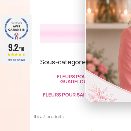
9.2
/10
Sous-catégories
BASÉ SUR 943 AVIS
FLEURS POUR LA
FLE
GUADELOUPE
FLEURS POUR SAINT MARTIN
F
Il y a 3 produits.