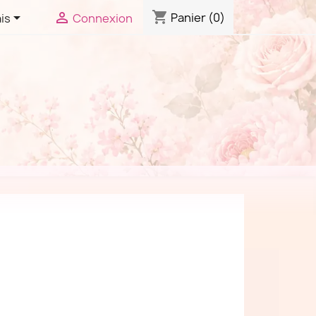
shopping_cart


Panier
(0)
is
Connexion