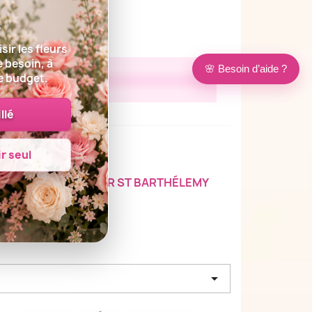
s
sir les fleurs
e besoin, à
🌸 Besoin d’aide ?
e budget.
llé
r seul
ON
FLEURS POUR ST BARTHÉLEMY
..
