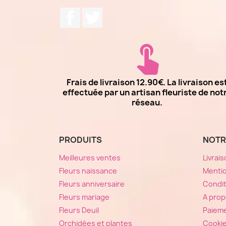
Facebook
Twitter
Frais de livraison 12.90€. La livraison es
effectuée par un artisan fleuriste de not
réseau.
PRODUITS
NOTR
Meilleures ventes
Livrai
Fleurs naissance
Mentio
Fleurs anniversaire
Condit
Fleurs mariage
A pro
Fleurs Deuil
Paieme
Orchidées et plantes
Cooki