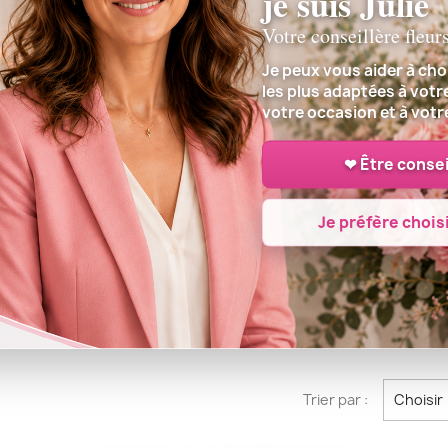
je suis Julie
Votre conseillère fleur
Je peux vous aider à choi
les plus adaptées à votr
votre occasion et à votr
❤ Être consei
Je préfère choisi
URS POUR LA MARTINIQUE
FLEURS POUR LA RÉUNI
LEURS POUR LA GUYANE
FLEURS POUR ST PIERRE.
Trier par :
Choisir