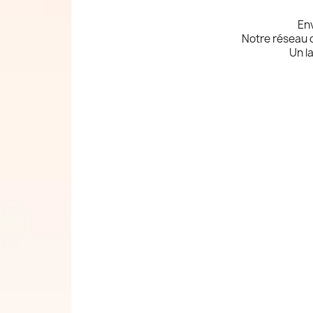
Env
Notre réseau de
Un l