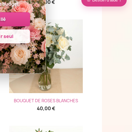
38,00 €
e budget.
llé
r seul
Aperçu rapide

BOUQUET DE ROSES BLANCHES
40,00 €