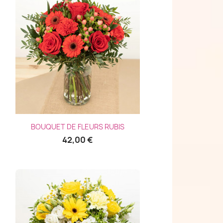
Aperçu rapide

BOUQUET DE FLEURS RUBIS
42,00 €
(1 avis)