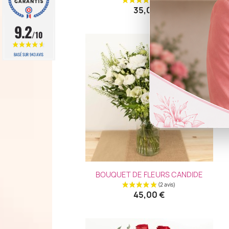
35,00 €
9.2
/10
BASÉ SUR 943 AVIS
Aperçu rapide

BOUQUET DE FLEURS CANDIDE
45,00 €