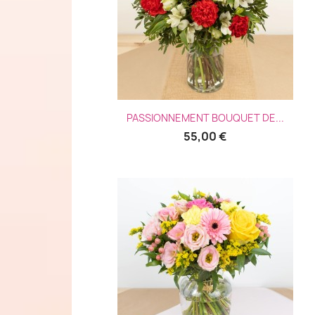
Aperçu rapide

PASSIONNEMENT BOUQUET DE...
55,00 €