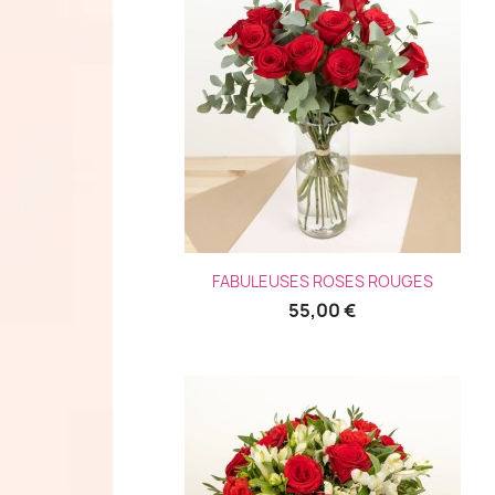
Aperçu rapide

FABULEUSES ROSES ROUGES
55,00 €