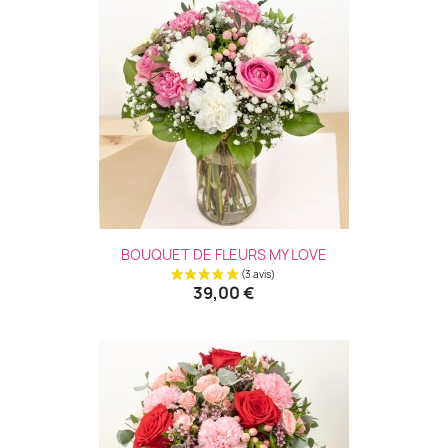
Aperçu rapide

BOUQUET DE FLEURS MY LOVE
39,00 €
(4 avis)