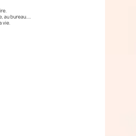
ire.
e, au bureau....
 vie.