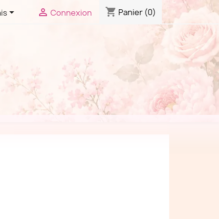
shopping_cart


Panier
(0)
is
Connexion