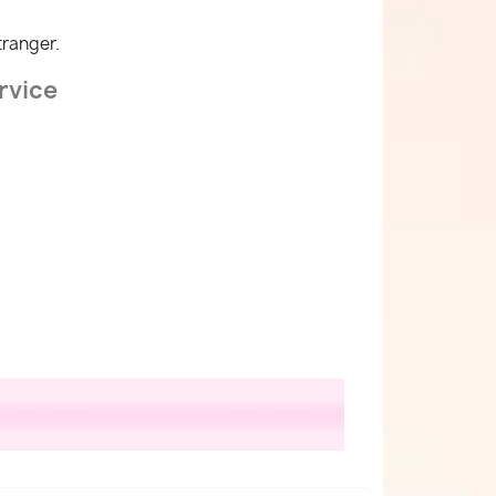
tranger.
rvice