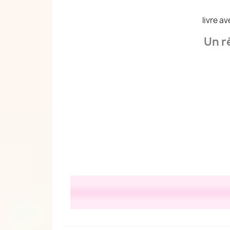
livre a
Un r