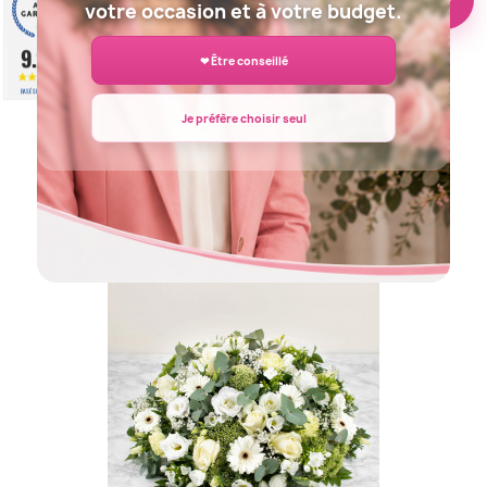
votre occasion et à votre budget.
9.2
❤ Être conseillé
/10
BASÉ SUR 943 AVIS
Je préfère choisir seul
DOM-EXO FLEURS DEUIL...
125,00 €