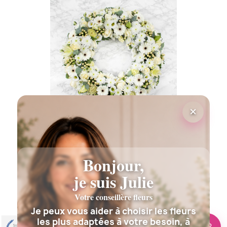
×
DOM-EXO COURONNE DEUIL...
295,00 €
Bonjour,
je suis Julie
Votre conseillère fleurs
Je peux vous aider à choisir les fleurs
les plus adaptées à votre besoin, à
🌸 Besoin d’aide ?