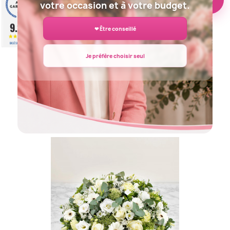
votre occasion et à votre budget.
9.2
❤ Être conseillé
/10
BASÉ SUR 943 AVIS
Je préfère choisir seul
COUSSIN DE FLEURS DEUIL...
100,00 €