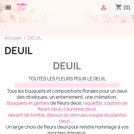
shopping_cart


(0)
Accueil
DEUIL
DEUIL
DEUIL
TOUTES LES FLEURS POUR LE DEUIL
Tous les bouquets et compositions florales pour un deuil
des obsèques, un enterrement, une crémation.
Bouquets et gerbes
de fleurs deuil,
raquette
,
coussin de
fleurs deuil
,
couronne deuil
,
devant de tombe
,
dessus de cercueil
,
coupe de plantes
deuil
.....
Un large choix de fleurs deuil pour rendre hommage à vos
proches disparus.