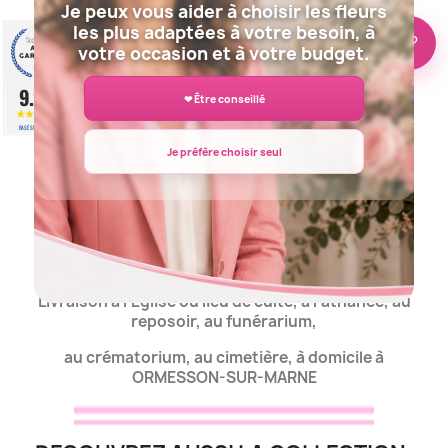
Je peux vous aider à choisir les fleurs
les plus adaptées à votre besoin, à
COEUR DEUIL ORMESSON-SUR-MARNE
🌸 Besoin d’aide ?
votre occasion et à votre budget.
9.2
❤ Être conseillé
/10
BASÉ SUR 943 AVIS
Je préfère choisir seul
COUSSIN DEUIL ORMESSON-SUR-
MARNE
Livraison
à l'Eglise ou lieu de culte, à l'athanée, au
reposoir, au funérarium,
au crématorium, au cimetière, à domicile à
ORMESSON-SUR-MARNE