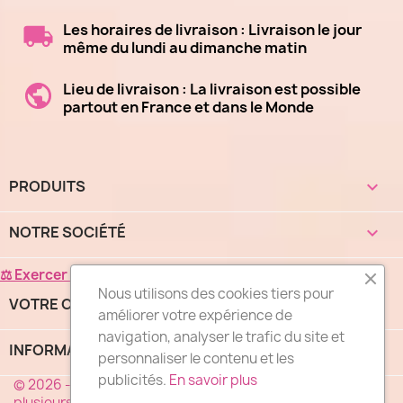
Les horaires de livraison : Livraison le jour
même du lundi au dimanche matin
Lieu de livraison : La livraison est possible
partout en France et dans le Monde
PRODUITS

NOTRE SOCIÉTÉ

⚖ Exercer mon droit de rétractation
Nous utilisons des cookies tiers pour
VOTRE COMPTE

améliorer votre expérience de
navigation, analyser le trafic du site et
INFORMATIONS
keyboard_arrow_down
personnaliser le contenu et les
publicités.
En savoir plus
© 2026 - "DES FLEURS COMME J'AIME®", un réseau de
plusieurs milliers de fleuristes spécialistes de la livraison