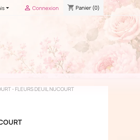
shopping_cart


Panier
(0)
is
Connexion
URT - FLEURS DEUIL NUCOURT
UCOURT