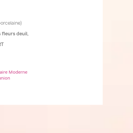
porcelaine)
fleurs deuil,
RT
aire Moderne
union