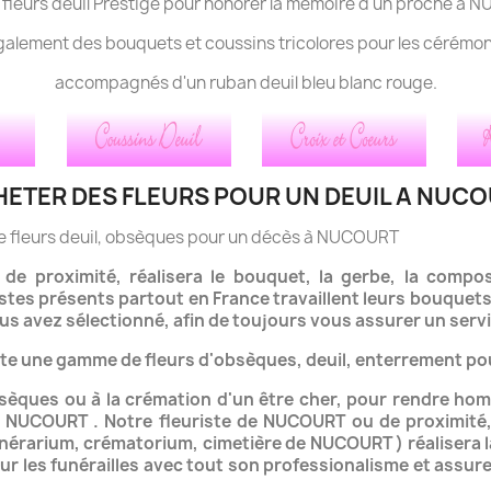
 fleurs deuil Prestige pour honorer la mémoire d'un proche à 
alement des bouquets et coussins tricolores pour les cérémonie
accompagnés d'un ruban deuil bleu blanc rouge.
ETER DES FLEURS POUR UN DEUIL A NUC
 de fleurs deuil, obsèques pour un décès à NUCOURT
de proximité, réalisera le bouquet, la gerbe, la compos
istes présents partout en France travaillent leurs bouqu
us avez sélectionné, afin de toujours vous assurer un servi
ute une gamme de fleurs d'obsèques, deuil, enterrement p
sèques ou à la crémation d'un être cher, pour rendre h
 à NUCOURT .
Notre fleuriste de NUCOURT ou de proximité
funérarium, crématorium,
cimetière de NUCOURT ) réalisera 
ur les funérailles avec tout son professionalisme et assure