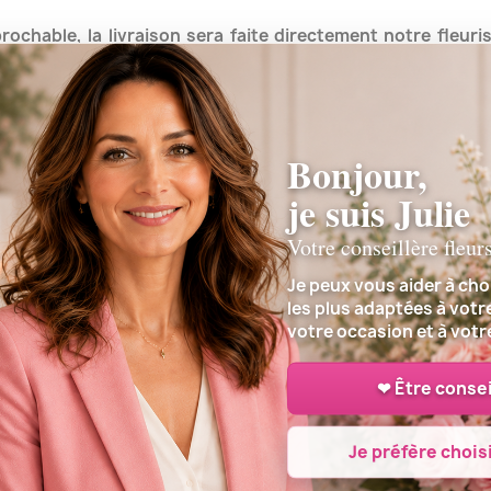
prochable, la livraison sera faite directement notre fle
7 en moins de 4h00.
Un réseau de plusieurs milliers de fleuris
e plusieurs milliers de fleuristes à votre service dans tout
Bonjour,
E NOTRE FLEURISTE DE NUCOURT OU DE PROXIMIT
je suis Julie
Votre conseillère fleur
Je peux vous aider à choi
les plus adaptées à votr
votre occasion et à votr
RBE DEUIL NUCOURT
COEUR DEUIL NUCOURT
❤ Être consei
on
à l'Eglise ou lieu de culte, à l'athanée, au reposoir, au fu
Je préfère choisi
au crématorium, au cimetière, à domicile à NUCOURT