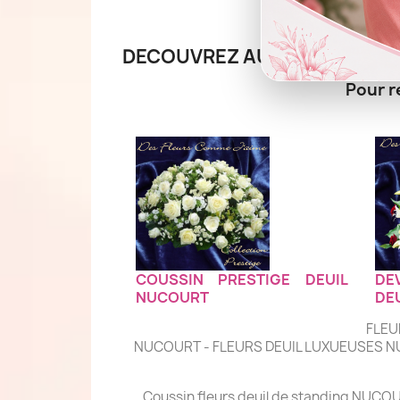
DECOUVREZ AUSSI LA COLLE
Pour r
COUSSIN PRESTIGE DEUIL
DE
NUCOURT
DE
FLEU
NUCOURT - FLEURS DEUIL LUXUEUSES N
Coussin fleurs deuil de standing NUCOU