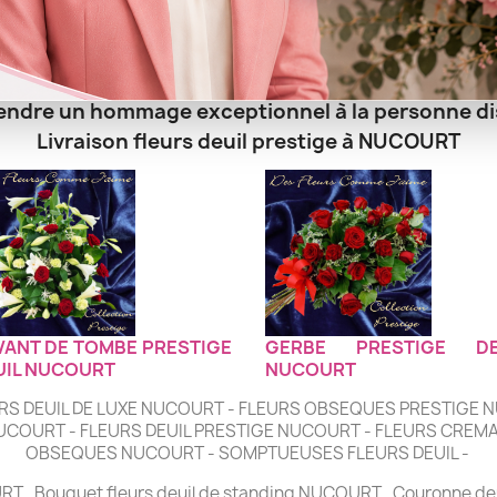
CTION FLEURS DEUIL PRESTIGE NUCOURT
endre un hommage exceptionnel à la personne d
Livraison fleurs deuil prestige à NUCOURT
VANT DE TOMBE PRESTIGE
GERBE PRESTIGE DE
UIL NUCOURT
NUCOURT
RS DEUIL DE LUXE NUCOURT - FLEURS OBSEQUES PRESTIGE 
UCOURT - FLEURS DEUIL PRESTIGE NUCOURT - FLEURS CREMA
OBSEQUES NUCOURT - SOMPTUEUSES FLEURS DEUIL -
RT , Bouquet fleurs deuil de standing NUCOURT , Couronne deu