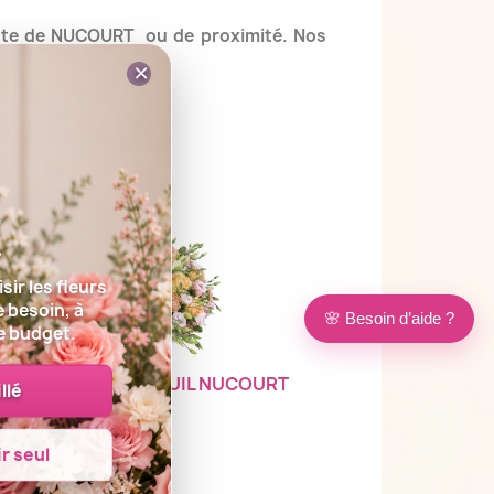
uriste de NUCOURT
ou de proximité. Nos
tes à votre service.
×
e la France.
É
s
sir les fleurs
e besoin, à
🌸 Besoin d’aide ?
e budget.
COUSSIN DEUIL NUCOURT
llé
nérarium,
r seul