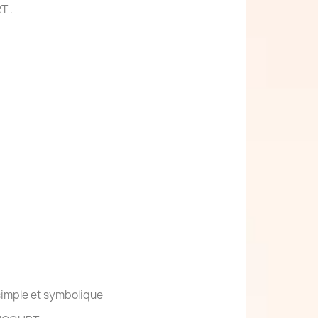
T .
simple et symbolique