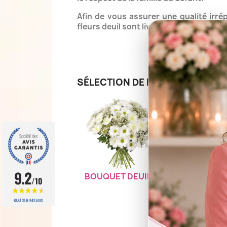
Afin de vous assurer une qualité irré
fleurs deuil sont livrables 7 jours sur 
Un réseau d
SÉLECTION DE FLEURS DEUIL D
9.2
BOUQUET DEUIL NUCOURT
GE
/10
BASÉ SUR 943 AVIS
Livrais