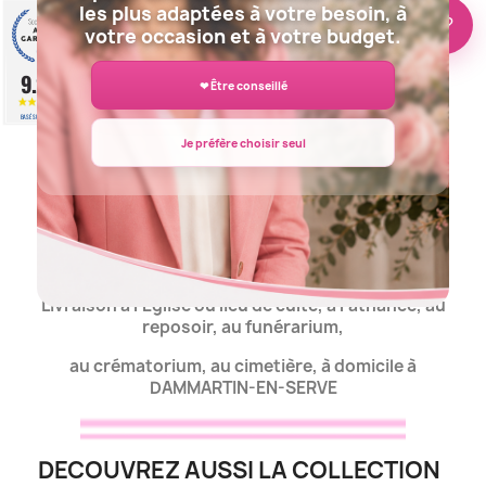
les plus adaptées à votre besoin, à
🌸 Besoin d’aide ?
votre occasion et à votre budget.
COEUR DEUIL DAMMARTIN-EN-SERVE
9.2
❤ Être conseillé
/10
BASÉ SUR 943 AVIS
Je préfère choisir seul
COUSSIN DEUIL DAMMARTIN-EN-SERVE
Livraison
à l'Eglise ou lieu de culte, à l'athanée, au
reposoir, au funérarium,
au crématorium, au cimetière, à domicile à
DAMMARTIN-EN-SERVE
DECOUVREZ AUSSI LA COLLECTION