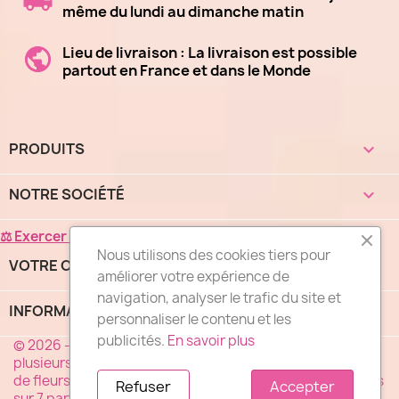
même du lundi au dimanche matin
Lieu de livraison : La livraison est possible
partout en France et dans le Monde
PRODUITS

NOTRE SOCIÉTÉ

⚖ Exercer mon droit de rétractation
Nous utilisons des cookies tiers pour
VOTRE COMPTE

améliorer votre expérience de
navigation, analyser le trafic du site et
INFORMATIONS
keyboard_arrow_down
personnaliser le contenu et les
publicités.
En savoir plus
© 2026 - "DES FLEURS COMME J'AIME®", un réseau de
plusieurs milliers de fleuristes spécialistes de la livraison
de fleurs en France. Nos fleuristes livrent vos fleurs 7 jours
Refuser
Accepter
sur 7 partout en France. Service, Qualité, prix...la devise