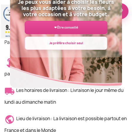
Je peux vous aider à choisir les fleurs
les plus adaptées à votre besoin, à
Quantité
🌸 Besoin d’aide ?
votre occasion et à votre budget.

AJOUTER AU PANIER
9.2
❤ Être conseillé
/10
BASÉ SUR 943 AVIS
Partager
Je préfère choisir seul
Frais de livraison 12.90€. La livraison est effectuée
par un artisan fleuriste de notre réseau.
Les horaires de livraison : Livraison le jour même du
lundi au dimanche matin
Lieu de livraison : La livraison est possible partout en
France et dans le Monde