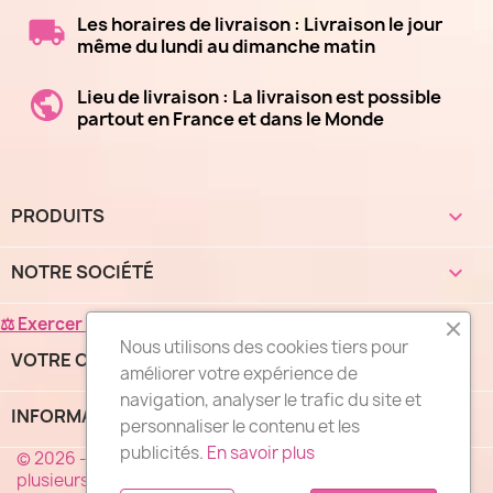
Les horaires de livraison : Livraison le jour
même du lundi au dimanche matin
Lieu de livraison : La livraison est possible
partout en France et dans le Monde
PRODUITS

NOTRE SOCIÉTÉ

⚖ Exercer mon droit de rétractation
Nous utilisons des cookies tiers pour
VOTRE COMPTE

améliorer votre expérience de
navigation, analyser le trafic du site et
INFORMATIONS
keyboard_arrow_down
personnaliser le contenu et les
publicités.
En savoir plus
© 2026 - "DES FLEURS COMME J'AIME®", un réseau de
plusieurs milliers de fleuristes spécialistes de la livraison