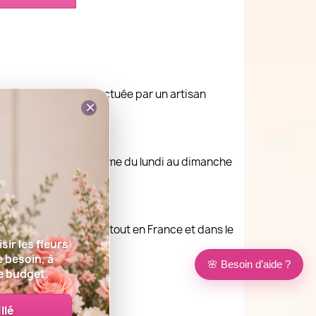
€. La livraison est effectuée par un artisan
×
n : Livraison le jour même du lundi au dimanche
s
vraison est possible partout en France et dans le
sir les fleurs
e besoin, à
🌸 Besoin d’aide ?
e budget.
llé