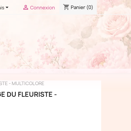
shopping_cart


Panier
(0)
is
Connexion
STE - MULTICOLORE
 DU FLEURISTE -