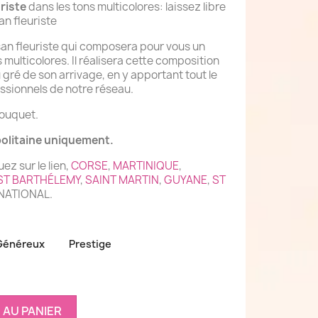
riste
dans les tons multicolores: laissez libre
an fleuriste
isan fleuriste qui composera pour vous un
multicolores. Il réalisera cette composition
 gré de son arrivage, en y apportant tout le
essionnels de notre réseau.
bouquet.
politaine uniquement.
ez sur le lien,
CORSE
,
MARTINIQUE
,
ST BARTHÉLEMY
,
SAINT MARTIN
,
GUYANE
,
ST
RNATIONAL.
Généreux
Prestige
 AU PANIER