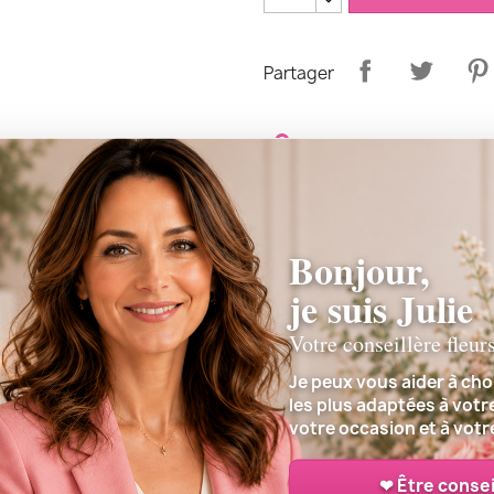
Partager
Frais de livraison 12.90
fleuriste de notre réseau.
Bonjour,
Les horaires de livraiso
je suis Julie
matin
Votre conseillère fleur
Lieu de livraison : La li
Je peux vous aider à choi
Monde
les plus adaptées à votr
votre occasion et à votr
❤ Être consei