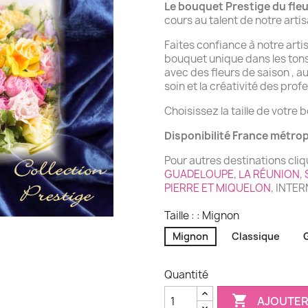
Le bouquet Prestige du fleu
cours au talent de notre artis
Faites confiance à notre art
bouquet unique dans les tons 
avec des fleurs de saison , au
soin et la créativité des prof
Choisissez la taille de votre 
Disponibilité France métro
Pour autres destinations cliqu
GUADELOUPE
,
LA RÉUNION
,
PIERRE ET MIQUELON
, INTE
Taille : : Mignon
Mignon
Classique
Quantité

AJOUTER