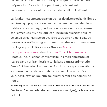
de ces instants et nous assurons que chaque arrangement est
préparé et livré avec le plus grand soin, reflétant votre
compassion et vos sentiments envers la famille et le défunt.
La livraison est effectuée par un de nos fleuriste proche du lieu de
livraison, qui préparera avec soin votre bouquet avec des fleurs
fraîches de son arrivage, en fonction des saisons. Les livraisons
sont effectuées 7/j/7 au jour (et à l'heure uniquement pour les
cérémonies de Mariage ou deuil) de votre choix à domicile, au
bureau, à la Mairie, à l'église ou sur le lieu de Culte. Consultez nos
catalogues pour la livraison de fleurs en
France
métropolitaine
,
Corse
, dans les
Dom-Com
et
l'international
.
Photo du bouquet non contractuelle. le produit présenté est
réalisé par un artisan fleuriste sur la base d'un assortiment de
fleurs fraîches selon la saison, en fonction de sa personnalité, de
son savoir faire et de sa sensibilité. Ce visuel présenté n'a que
valeur d'illustration pour un bouquet y compris en nombre de
fleurs.
Si le bouquet en contient, le nombre de roses peut varier tout au long de
l'année, en fonction de la taille des roses (boutons, tiges), de la saison ou
de la fête.