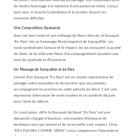
réconfort, une manière délicate de partager vos condoléances et
de rendre hommage à la mémoire d'une personne chère. Conçu
avec soin, il incarne la tendresse et le soutien durant ces
moments difficiles.
Une Composition Apaisante
Avec ses tons rosés et son mélange de fleurs douces, le bouquet
"En Paix" est un hommage floral empreint de tranquillité. Les
roses symbolisent l'amour et le respect, les lys évoquent la pureté
de l'âme, et les délicates fleurs d'accompagnement ajoutent une
note de quiétude et d'harmonie.
Un Message de Sympathie et de Paix
L'envoi d'un bouquet "En Paix" est un moyen respectueux de
partager votre sympathie et de montrer que vos pensées
accompagnent les proches en cette période de deuil. C'est une
expression silencieuse de votre soutien et un symbole de paix
pour l'âme du défunt.
En conclusion, o
ffrir le Bouquet de Deuil "En Paix" est une
démarche chargée d'émotion, une manière d'entourer de
tendresse ceux qui restent et de se recueillir avec respect. Chez
"DES FLEURS COMME J'AIME", nous comprenons l'importance