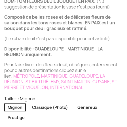
DOM-TOM FLEURS DEUIL BOUQUET EN PAIX.
(NB
suggestion de présentation le vase n'est pas fourni)
Composé de belles roses et de délicates fleurs de
saison dans les tons roses et blancs, EN PAIX est un
bouquet pour deuil gracieux et raffiné.
(Le ruban deuil n'est pas disponible pour cet article)
Disponibilité : GUADELOUPE - MARTINIQUE - LA
RÉUNION uniquement.
Pour faire livrer des fleurs deuil, obsèques, enterrement
pour d'autres destinations cliquez sur le
lien,
MÉTROPOLE
,
MARTINIQUE
,
GUADELOUPE
,
LA
RÉUNION
,
ST BARTHÉLEMY
,
SAINT MARTIN
,
GUYANE
,
ST
PIERRE ET MIQUELON
,
INTERNATIONAL
.
Taille : : Mignon
Mignon
Classique (Photo)
Généreux
Prestige