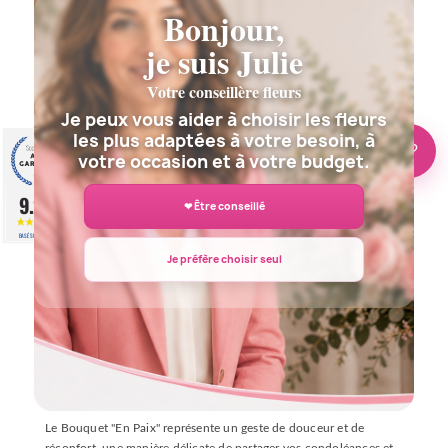
Bonjour,
je suis Julie
Votre conseillère fleurs
Description
Détails du produit
Je peux vous aider à choisir les fleurs
les plus adaptées à votre besoin, à
🌸 Besoin d’aide ?
votre occasion et à votre budget.
9.2
❤ Être conseillé
/10
BASÉ SUR 943 AVIS
Je préfère choisir seul
INFORMATIONS DE LIVRAISON
GUADELOUPE - MARTINIQUE
-
RÉUNION
Bouquet de Deuil "En Paix" - Douceur et Réconfort en Temps de
Deuil
Le Bouquet "En Paix" représente un geste de douceur et de